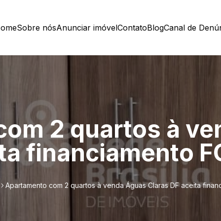
ome
Sobre nós
Anunciar imóvel
Contato
Blog
Canal de Denú
com 2 quartos à v
ita financiamento 
Apartamento com 2 quartos à venda Águas Claras DF aceita fina