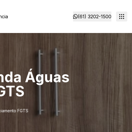
ncia
(61) 3202-1500
enda Águas
FGTS
nciamento FGTS