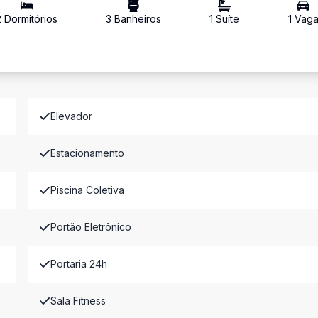
2
Dormitório
s
3
Banheiro
s
1
Suíte
1
Vag
Elevador
Estacionamento
Piscina Coletiva
Portão Eletrônico
Portaria 24h
Sala Fitness