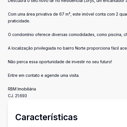
Descubra o seu novo lar no Residencial Lorys, um encantador 
Com uma área privativa de 67 m², este imóvel conta com 2 quar
praticidade.
O condomínio oferece diversas comodidades, como piscina, chu
A localização privilegiada no bairro Norte proporciona fácil ac
Não perca essa oportunidade de investir no seu futuro!
Entre em contato e agende uma visita.
RBM Imobiliária
CJ. 21.693
Características