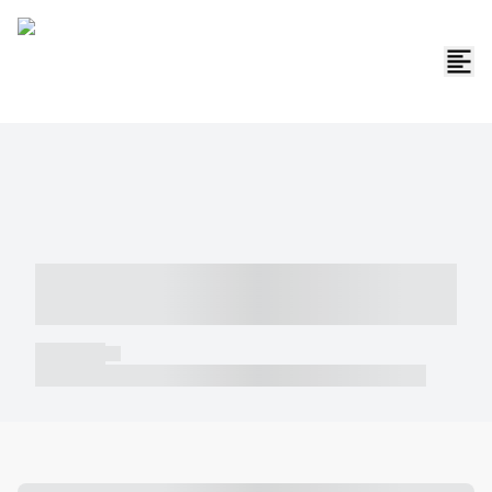
----- ----- -- ------ ---- ---- -- ----- -----
----- --- ------
----- -----
----- ----- -- ------ ---- ---- -- ----- ----- ----- --- ------