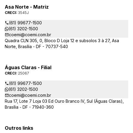
Asa Norte - Matriz
CRECI:
3545J
(61) 99677-1500
(61) 3202-1500
coemi@coemi.com.br
Quadra CLN 305, 0, Bloco D Loja 12 e subsolos 3 à 27, Asa
Norte, Brasília - DF - 70737-540
Águas Claras - Filial
CRECI:
25067
(61) 99677-1500
(61) 3202-1500
coemi@coemi.com.br
Rua 17, Lote 7 Loja 03 Ed Ouro Branco IV, Sul (Águas Claras),
Brasília - DF - 71940-360
Outros links