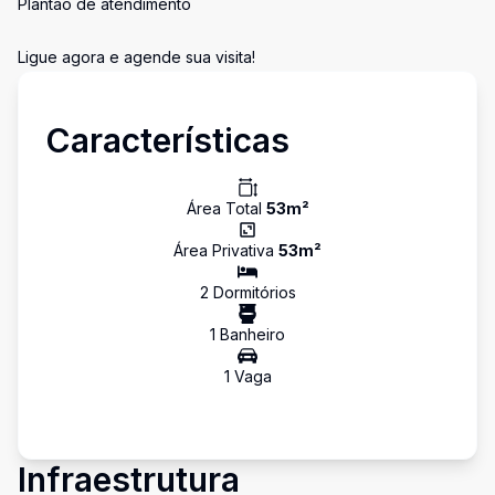
Plantão de atendimento
Ligue agora e agende sua visita!
Características
Área Total
53
m²
Área Privativa
53
m²
2
Dormitório
s
1
Banheiro
1
Vaga
Infraestrutura