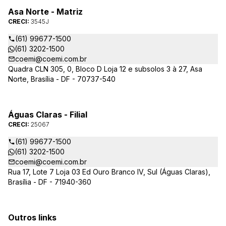
Asa Norte - Matriz
CRECI:
3545J
(61) 99677-1500
(61) 3202-1500
coemi@coemi.com.br
Quadra CLN 305, 0, Bloco D Loja 12 e subsolos 3 à 27, Asa
Norte, Brasília - DF - 70737-540
Águas Claras - Filial
CRECI:
25067
(61) 99677-1500
(61) 3202-1500
coemi@coemi.com.br
Rua 17, Lote 7 Loja 03 Ed Ouro Branco IV, Sul (Águas Claras),
Brasília - DF - 71940-360
Outros links