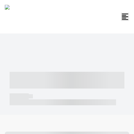
----- ----- -- ------ ---- ---- -- ----- -----
----- --- ------
----- -----
----- ----- -- ------ ---- ---- -- ----- ----- ----- --- ------