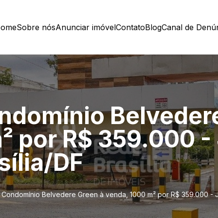
ome
Sobre nós
Anunciar imóvel
Contato
Blog
Canal de Denú
ndomínio Belveder
² por R$ 359.000 -
sília/DF
 Condomínio Belvedere Green à venda, 1000 m² por R$ 359.000 - Ja