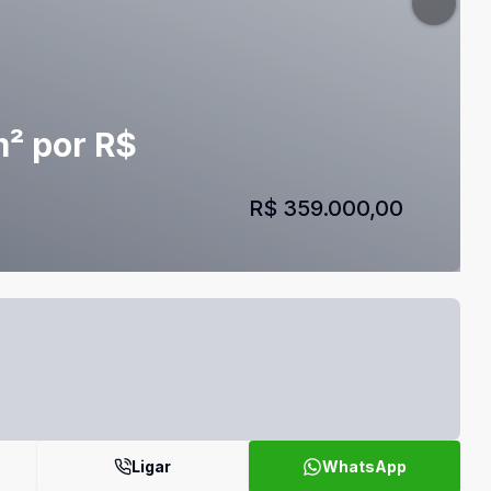
m² por R$
R$ 359.000,00
Ligar
WhatsApp