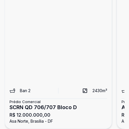
Ban
2
2430
m²
Prédio Comercial
Pré
SCRN QD 706/707 Bloco D
AS
R$ 12.000.000,00
R$
Co
Asa Norte, Brasília - DF
Asa 
Im