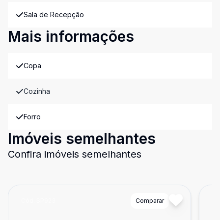
Sala de Recepção
Mais informações
Copa
Cozinha
Forro
Imóveis semelhantes
Confira imóveis semelhantes
Cód:
SP923
Comparar
Có