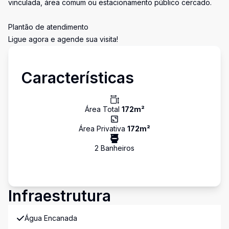
vinculada, área comum ou estacionamento público cercado.
Plantão de atendimento
Ligue agora e agende sua visita!
Características
Área Total
172
m²
Área Privativa
172
m²
2
Banheiro
s
Infraestrutura
Água Encanada