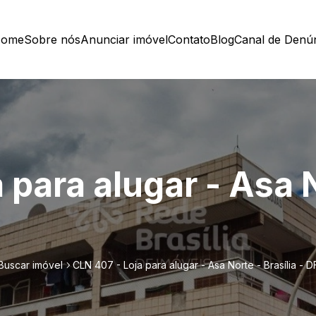
ome
Sobre nós
Anunciar imóvel
Contato
Blog
Canal de Denú
 para alugar - Asa N
Buscar imóvel
CLN 407 - Loja para alugar - Asa Norte - Brasília - D