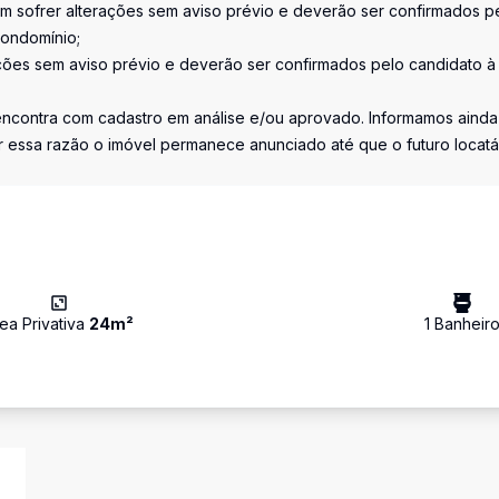
em sofrer alterações sem aviso prévio e deverão ser confirmados p
condomínio;
ções sem aviso prévio e deverão ser confirmados pelo candidato à
 encontra com cadastro em análise e/ou aprovado. Informamos aind
r essa razão o imóvel permanece anunciado até que o futuro locatá
ea Privativa
24
m²
1
Banheir