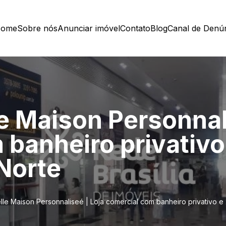
ome
Sobre nós
Anunciar imóvel
Contato
Blog
Canal de Denú
e Maison Personnal
banheiro privativo
Norte
lle Maison Personnaliseé | Loja comercial com banheiro privativo e