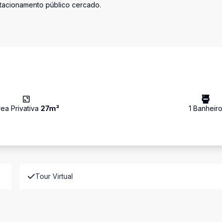
stacionamento público cercado.
rea Privativa
27
m²
1
Banheir
Tour Virtual