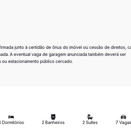
irmada junto à certidão de ônus do imóvel ou cessão de direitos, c
minada. A eventual vaga de garagem anunciada também deverá ser
m ou estacionamento público cercado.
4
Dormitório
s
2
Banheiro
s
2
Suíte
s
7
Vaga