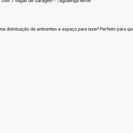
 - com 7 Vagas de Garagem - Taguatinga Norte
ma distribuição de ambientes e espaço para lazer! Perfeito para q