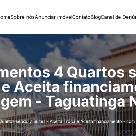
ome
Sobre nós
Anunciar imóvel
Contato
Blog
Canal de Denú
imentos 4 Quartos 
 e Aceita financiam
gem - Taguatinga 
Quartos sendo 2 Suítes - Aceita Troca e Aceita financiamento - co