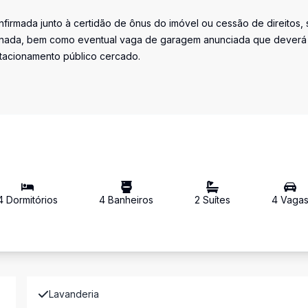
firmada junto à certidão de ônus do imóvel ou cessão de direitos, 
iminada, bem como eventual vaga de garagem anunciada que deverá
stacionamento público cercado.
4
Dormitório
s
4
Banheiro
s
2
Suíte
s
4
Vaga
Lavanderia