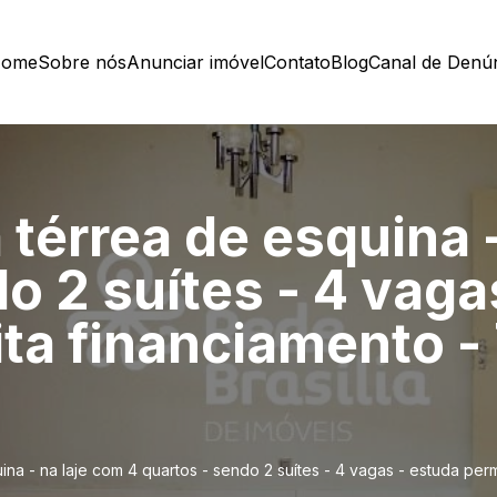
ome
Sobre nós
Anunciar imóvel
Contato
Blog
Canal de Denú
térrea de esquina -
o 2 suítes - 4 vaga
ita financiamento -
na - na laje com 4 quartos - sendo 2 suítes - 4 vagas - estuda per