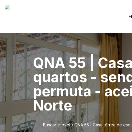
H
QNA 55 | Casa 
quartos - send
permuta - ace
Norte
Buscar imóvel
QNA 55 | Casa térrea de esqui