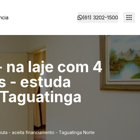
ncia
(61) 3202-1500
 na laje com 4
s - estuda
 Taguatinga
muta - aceita financiamento - Taguatinga Norte