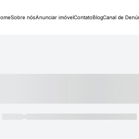
ome
Sobre nós
Anunciar imóvel
Contato
Blog
Canal de Denú
----- ---- ---- -- ----
----- -----
----- ----- -- ------ ---- ---- -- ----- ----- ----- --- ------