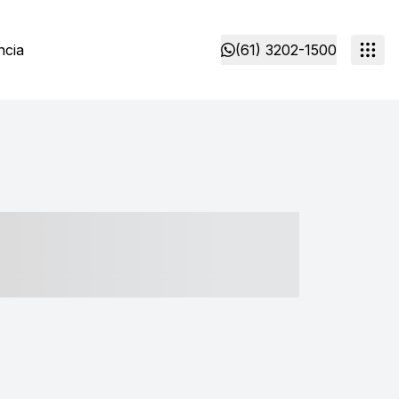
ncia
(61) 3202-1500
- ----- ----- --