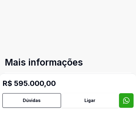
Mais informações
Aceita Pet
R$ 595.000,00
Área de Serviço
Dúvidas
Ligar
Banheiro Social
Dormitório com Armários