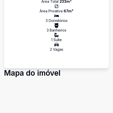
Área Total
233
m²
Área Privativa
67
m²
3
Dormitório
s
3
Banheiro
s
1
Suíte
2
Vaga
s
Mapa do imóvel