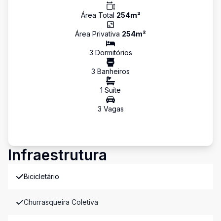
Área Total
254
m²
Área Privativa
254
m²
3
Dormitório
s
3
Banheiro
s
1
Suíte
3
Vaga
s
Infraestrutura
Bicicletário
Churrasqueira Coletiva