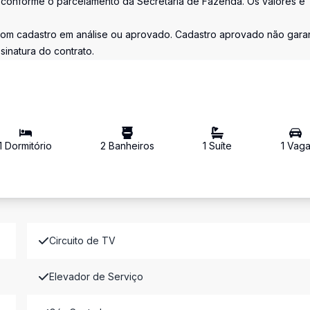
o conforme o parcelamento da Secretaria de Fazenda. Os valores e
 com cadastro em análise ou aprovado. Cadastro aprovado não gara
inatura do contrato.
1
Dormitório
2
Banheiro
s
1
Suíte
1
Vag
Circuito de TV
Elevador de Serviço