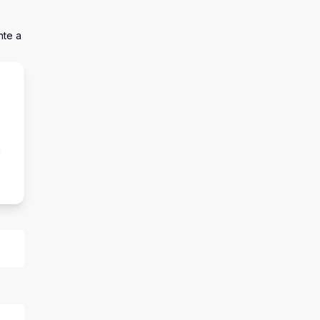
nte a
a