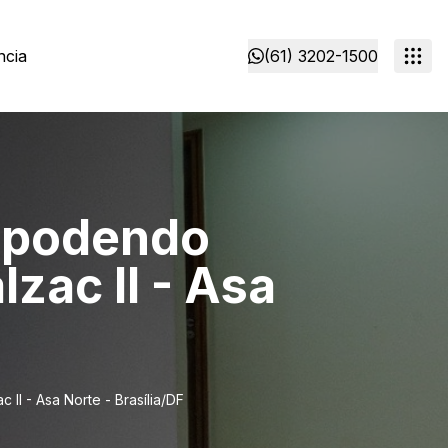
ncia
(61) 3202-1500
e podendo
zac II - Asa
II - Asa Norte - Brasília/DF