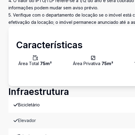
4. O valor do IPTU/TLP refere-se a 1/12 do ano e será cobrad
informações podem mudar sem aviso prévio.
5. Verifique com o departamento de locação se o imóvel está
efetivação da locação; o imóvel permanece anunciado até a ass
Características
Área Total
75
m²
Área Privativa
75
m²
Infraestrutura
Bicicletário
Elevador