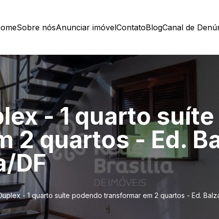
ome
Sobre nós
Anunciar imóvel
Contato
Blog
Canal de Denú
lex - 1 quarto suít
 2 quartos - Ed. Bal
ia/DF
uplex - 1 quarto suíte podendo transformar em 2 quartos - Ed. Balzac 