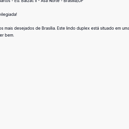
tos - Ed. Balzac II - Asa Norte - Brasília/DF
ilegiada!
s mais desejados de Brasília. Este lindo duplex está situado em um
er bem.