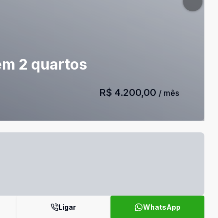
em 2 quartos
R$ 4.200,00
/ mês
Ligar
WhatsApp