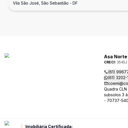
Vila São José, São Sebastião - DF
Asa Norte 
CRECI:
3545J
(61) 9967
(61) 3202-
coemi@co
Quadra CLN 3
subsolos 3 à 
- 70737-54
Imobiliária Certificada: