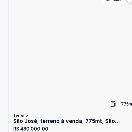
775
m
Terreno
São José, terreno à venda, 775mt, São
R$ 480.000,00
Sebastião - DF