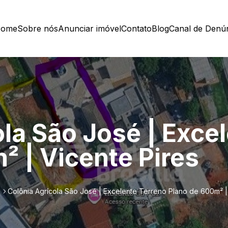
ome
Sobre nós
Anunciar imóvel
Contato
Blog
Canal de Denú
ola São José | Exce
² | Vicente Pires
l
Colônia Agrícola São José | Excelente Terreno Plano de 600m² |