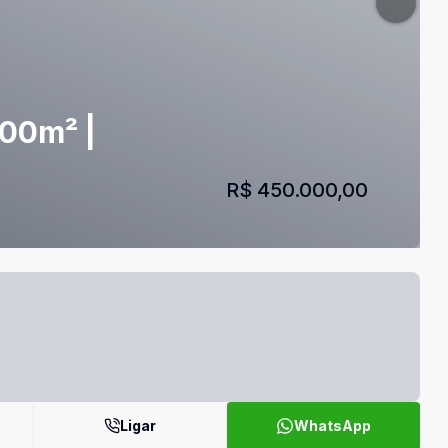
600m² |
R$ 450.000,00
Ligar
WhatsApp