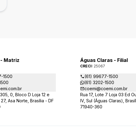
- Matriz
Águas Claras - Filial
CRECI:
25067
7-1500
(61) 99677-1500
1500
(61) 3202-1500
emi.com.br
coemi@coemi.com.br
05, 0, Bloco D Loja 12 e
Rua 17, Lote 7 Loja 03 Ed O
27, Asa Norte, Brasília - DF
IV, Sul (Águas Claras), Brasíl
0
71940-360