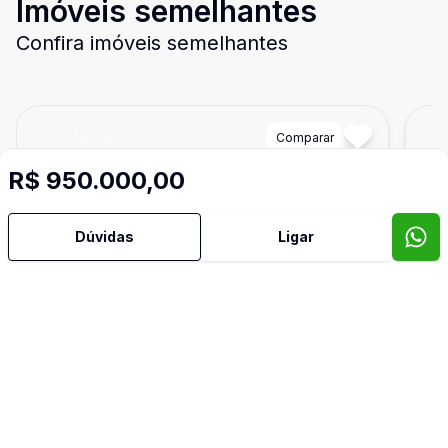
Imóveis semelhantes
Confira imóveis semelhantes
Cód:
UB1784
Comparar
Có
R$ 950.000,00
Dúvidas
Ligar