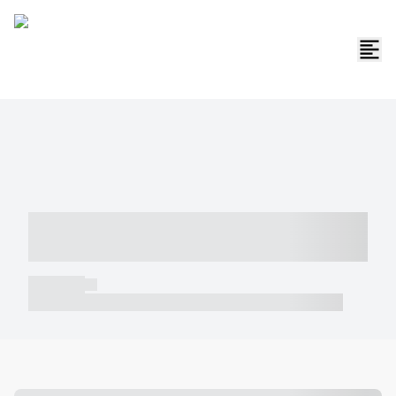
----- ----- -- ------ ---- ---- -- ----- -----
----- --- ------
----- -----
----- ----- -- ------ ---- ---- -- ----- ----- ----- --- ------