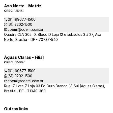
Asa Norte - Matriz
CRECI:
3545J
(61) 99677-1500
(61) 3202-1500
coemi@coemi.com.br
Quadra CLN 305, 0, Bloco D Loja 12 e subsolos 3 à 27, Asa
Norte, Brasília - DF - 70737-540
Águas Claras - Filial
CRECI:
25067
(61) 99677-1500
(61) 3202-1500
coemi@coemi.com.br
Rua 17, Lote 7 Loja 03 Ed Ouro Branco IV, Sul (Águas Claras),
Brasília - DF - 71940-360
Outros links