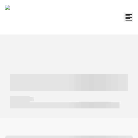
----- ----- -- ------ ---- ---- -- ----- -----
----- --- ------
----- -----
----- ----- -- ------ ---- ---- -- ----- ----- ----- --- ------