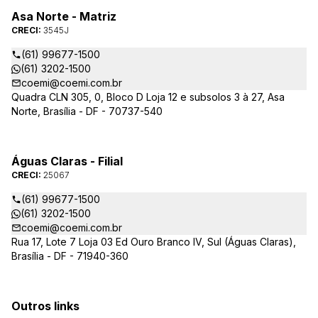
Asa Norte - Matriz
CRECI:
3545J
(61) 99677-1500
(61) 3202-1500
coemi@coemi.com.br
Quadra CLN 305, 0, Bloco D Loja 12 e subsolos 3 à 27, Asa
Norte, Brasília - DF - 70737-540
Águas Claras - Filial
CRECI:
25067
(61) 99677-1500
(61) 3202-1500
coemi@coemi.com.br
Rua 17, Lote 7 Loja 03 Ed Ouro Branco IV, Sul (Águas Claras),
Brasília - DF - 71940-360
Outros links