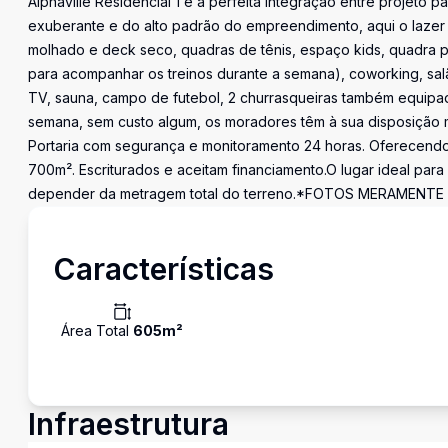
Alphaville Residencial 1 é a perfeita integração entre projeto 
exuberante e do alto padrão do empreendimento, aqui o lazer é 
molhado e deck seco, quadras de tênis, espaço kids, quadra po
para acompanhar os treinos durante a semana), coworking, sa
TV, sauna, campo de futebol, 2 churrasqueiras também equipa
semana, sem custo algum, os moradores têm à sua disposição mass
Portaria com segurança e monitoramento 24 horas. Oferecend
700m². Escriturados e aceitam financiamento.O lugar ideal para
depender da metragem total do terreno.*FOTOS MERAMENTE
Características
Área Total
605
m²
Infraestrutura