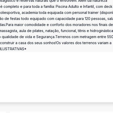
paisagístico e reservas naturais que o envolvem. Além da natureza
completo e para toda a família: Piscina Adulto e Infantil, com deck
liesportiva, academia toda equipada com personal trainer (disponí
lão de festas todo equipado com capacidade para 120 pessoas, sal
das.Para maior comodidade e conforto dos moradores nos finais de
agista, aula de pilates, natação, funcional, tênis e hidroginástica
o qualidade de vida e Segurança.Terrenos com metragem entre 55
 construir a casa dos seus sonhos!Os valores dos terrenos variam a
 ILUSTRATIVAS*