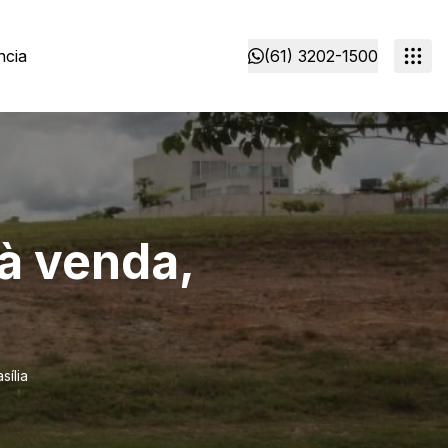
ncia
(61) 3202-1500
 à venda,
sília