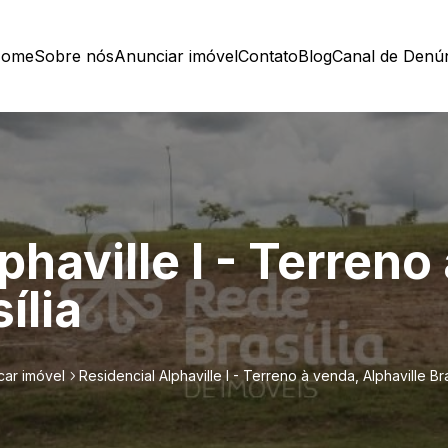
ome
Sobre nós
Anunciar imóvel
Contato
Blog
Canal de Denú
phaville I - Terreno
ília
car imóvel
Residencial Alphaville I - Terreno à venda, Alphaville Bra