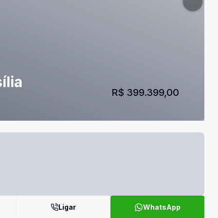
ília
R$ 399.399,00
Ligar
WhatsApp