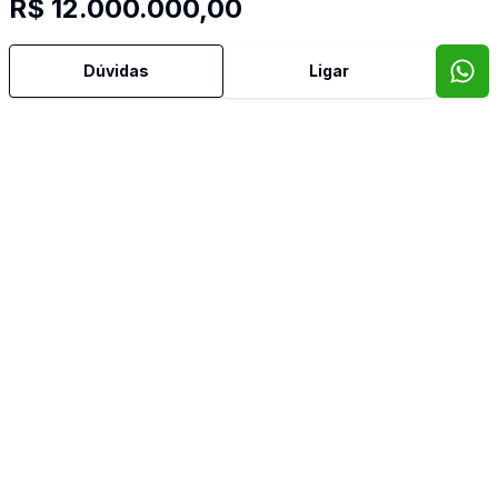
R$ 12.000.000,00
Dúvidas
Ligar
Mais informações
Aceita Pet
Ar Condicionado
Área de Serviço
Armários Embutidos
Banheiro Social