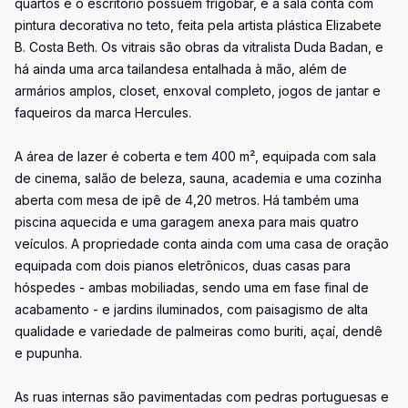
quartos e o escritório possuem frigobar, e a sala conta com
pintura decorativa no teto, feita pela artista plástica Elizabete
B. Costa Beth. Os vitrais são obras da vitralista Duda Badan, e
há ainda uma arca tailandesa entalhada à mão, além de
armários amplos, closet, enxoval completo, jogos de jantar e
faqueiros da marca Hercules.
A área de lazer é coberta e tem 400 m², equipada com sala
de cinema, salão de beleza, sauna, academia e uma cozinha
aberta com mesa de ipê de 4,20 metros. Há também uma
piscina aquecida e uma garagem anexa para mais quatro
veículos. A propriedade conta ainda com uma casa de oração
equipada com dois pianos eletrônicos, duas casas para
hóspedes - ambas mobiliadas, sendo uma em fase final de
acabamento - e jardins iluminados, com paisagismo de alta
qualidade e variedade de palmeiras como buriti, açaí, dendê
e pupunha.
As ruas internas são pavimentadas com pedras portuguesas e