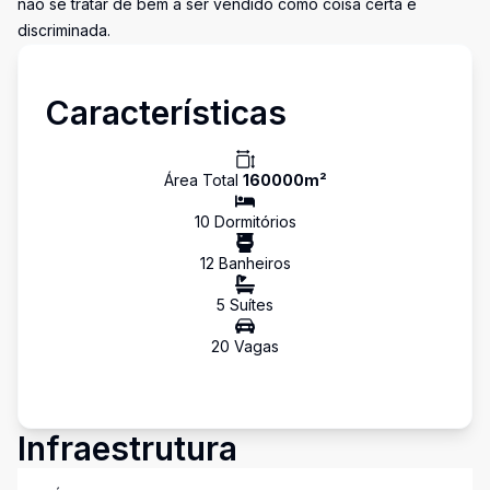
não se tratar de bem a ser vendido como coisa certa e
discriminada.
Características
Área Total
160000
m²
10
Dormitório
s
12
Banheiro
s
5
Suíte
s
20
Vaga
s
Infraestrutura