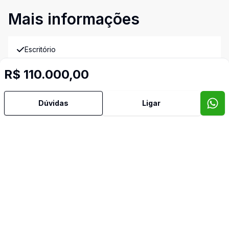
Mais informações
Escritório
Imóveis semelhantes
R$ 110.000,00
Confira imóveis semelhantes
Dúvidas
Ligar
Cód:
AF3256
Comparar
Có