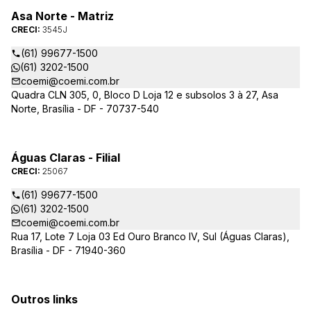
Asa Norte - Matriz
CRECI:
3545J
(61) 99677-1500
(61) 3202-1500
coemi@coemi.com.br
Quadra CLN 305, 0, Bloco D Loja 12 e subsolos 3 à 27, Asa
Norte, Brasília - DF - 70737-540
Águas Claras - Filial
CRECI:
25067
(61) 99677-1500
(61) 3202-1500
coemi@coemi.com.br
Rua 17, Lote 7 Loja 03 Ed Ouro Branco IV, Sul (Águas Claras),
Brasília - DF - 71940-360
Outros links