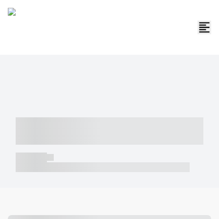
----- ----- -- ------ ---- ---- -- ----- -----
----- --- ------
----- -----
----- ----- -- ------ ---- ---- -- ----- ----- ----- --- ------