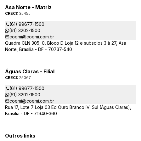
Asa Norte - Matriz
CRECI:
3545J
(61) 99677-1500
(61) 3202-1500
coemi@coemi.com.br
Quadra CLN 305, 0, Bloco D Loja 12 e subsolos 3 à 27, Asa
Norte, Brasília - DF - 70737-540
Águas Claras - Filial
CRECI:
25067
(61) 99677-1500
(61) 3202-1500
coemi@coemi.com.br
Rua 17, Lote 7 Loja 03 Ed Ouro Branco IV, Sul (Águas Claras),
Brasília - DF - 71940-360
Outros links