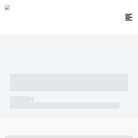
----- ----- -- ------ ---- ---- -- ----- -----
----- --- ------
----- -----
----- ----- -- ------ ---- ---- -- ----- ----- ----- --- ------