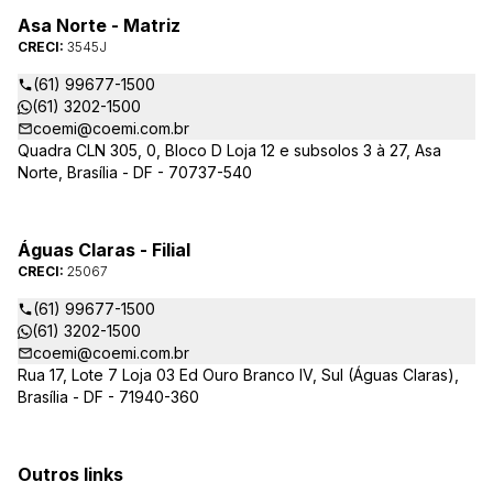
Asa Norte - Matriz
CRECI:
3545J
(61) 99677-1500
(61) 3202-1500
coemi@coemi.com.br
Quadra CLN 305, 0, Bloco D Loja 12 e subsolos 3 à 27, Asa
Norte, Brasília - DF - 70737-540
Águas Claras - Filial
CRECI:
25067
(61) 99677-1500
(61) 3202-1500
coemi@coemi.com.br
Rua 17, Lote 7 Loja 03 Ed Ouro Branco IV, Sul (Águas Claras),
Brasília - DF - 71940-360
Outros links