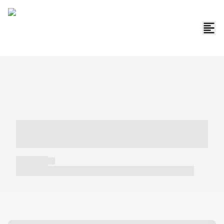
----- ----- -- ------ ---- ---- -- ----- -----
----- --- ------
----- -----
----- ----- -- ------ ---- ---- -- ----- ----- ----- --- ------