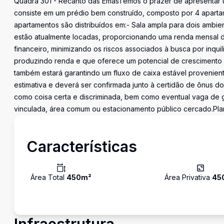
Quadra 301 - Recanto das EmasTemos o prazer de apresentar um
consiste em um prédio bem construído, composto por 4 apartam
apartamentos são distribuídos em:- Sala ampla para dois ambie
estão atualmente locadas, proporcionando uma renda mensal de
financeiro, minimizando os riscos associados à busca por inqui
produzindo renda e que oferece um potencial de crescimento si
também estará garantindo um fluxo de caixa estável provenien
estimativa e deverá ser confirmada junto à certidão de ônus do
como coisa certa e discriminada, bem como eventual vaga de 
vinculada, área comum ou estacionamento público cercado.Pla
Características
Área Total
450
m²
Área Privativa
45