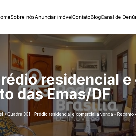
ome
Sobre nós
Anunciar imóvel
Contato
Blog
Canal de Denú
rédio residencial e
nto das Emas/DF
el
Quadra 301 - Prédio residencial e comercial á venda - Recanto