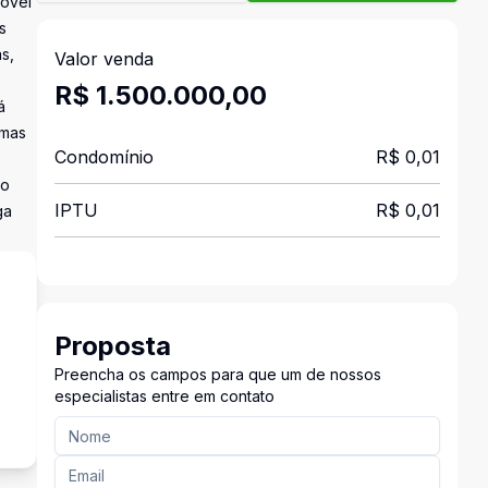
móvel
s
s,
Valor venda
R$ 1.500.000,00
á
 mas
Condomínio
R$ 0,01
do
IPTU
R$ 0,01
ga
Proposta
Preencha os campos para que um de nossos
s
especialistas entre em contato