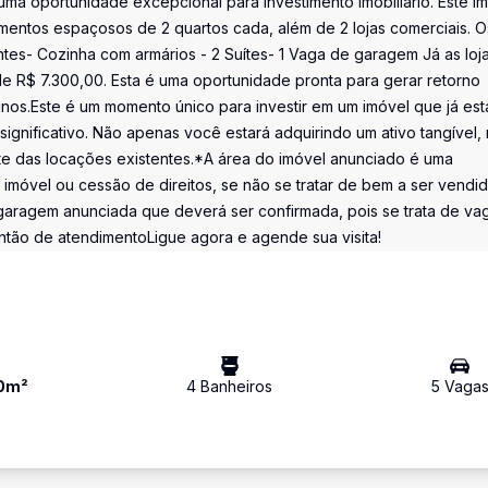
a oportunidade excepcional para investimento imobiliário. Este i
entos espaçosos de 2 quartos cada, além de 2 lojas comerciais. O
ntes- Cozinha com armários - 2 Suítes- 1 Vaga de garagem Já as loja
 R$ 7.300,00. Esta é uma oportunidade pronta para gerar retorno
linos.Este é um momento único para investir em um imóvel que já est
gnificativo. Não apenas você estará adquirindo um ativo tangível,
te das locações existentes.*A área do imóvel anunciado é uma
 imóvel ou cessão de direitos, se não se tratar de bem a ser vendi
garagem anunciada que deverá ser confirmada, pois se trata de va
ntão de atendimentoLigue agora e agende sua visita!
0
m²
4
Banheiro
s
5
Vaga