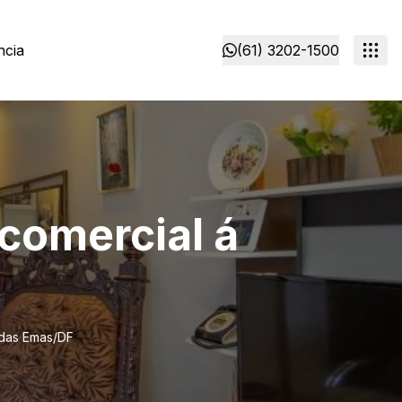
ncia
(61) 3202-1500
 comercial á
 das Emas/DF