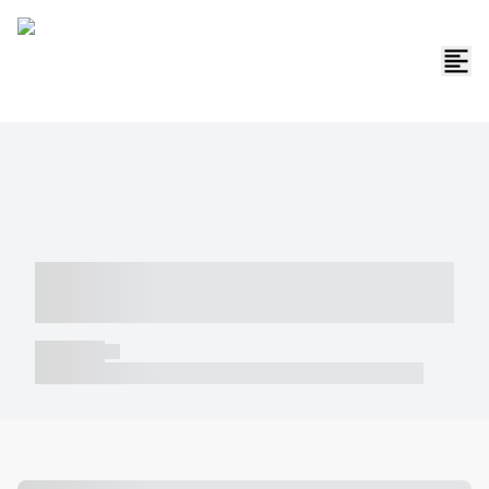
----- ----- -- ------ ---- ---- -- ----- -----
----- --- ------
----- -----
----- ----- -- ------ ---- ---- -- ----- ----- ----- --- ------