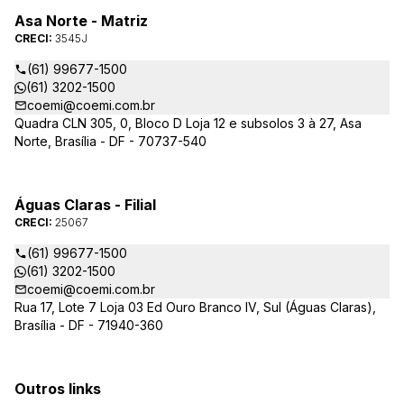
Asa Norte - Matriz
CRECI:
3545J
(61) 99677-1500
(61) 3202-1500
coemi@coemi.com.br
Quadra CLN 305, 0, Bloco D Loja 12 e subsolos 3 à 27, Asa
Norte, Brasília - DF - 70737-540
Águas Claras - Filial
CRECI:
25067
(61) 99677-1500
(61) 3202-1500
coemi@coemi.com.br
Rua 17, Lote 7 Loja 03 Ed Ouro Branco IV, Sul (Águas Claras),
Brasília - DF - 71940-360
Outros links