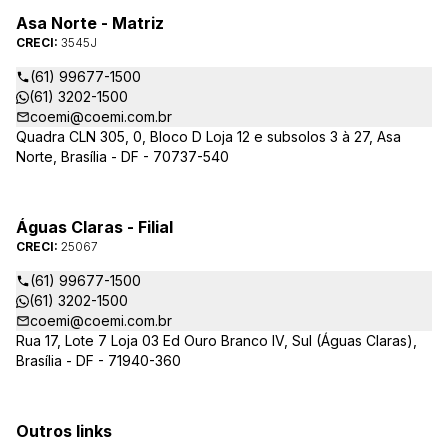
Asa Norte - Matriz
CRECI:
3545J
(61) 99677-1500
(61) 3202-1500
coemi@coemi.com.br
Quadra CLN 305, 0, Bloco D Loja 12 e subsolos 3 à 27, Asa
Norte, Brasília - DF - 70737-540
Águas Claras - Filial
CRECI:
25067
(61) 99677-1500
(61) 3202-1500
coemi@coemi.com.br
Rua 17, Lote 7 Loja 03 Ed Ouro Branco IV, Sul (Águas Claras),
Brasília - DF - 71940-360
Outros links