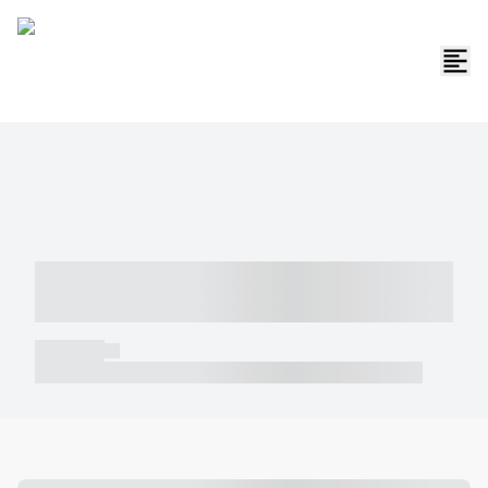
----- ----- -- ------ ---- ---- -- ----- -----
----- --- ------
----- -----
----- ----- -- ------ ---- ---- -- ----- ----- ----- --- ------