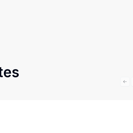
tes
Prev
Cód:
TH33989
Comparar