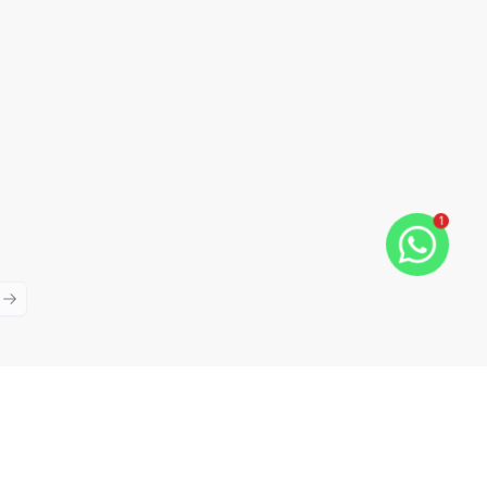
1
ious slide
Next slide
Cód:
TH34209
Comparar