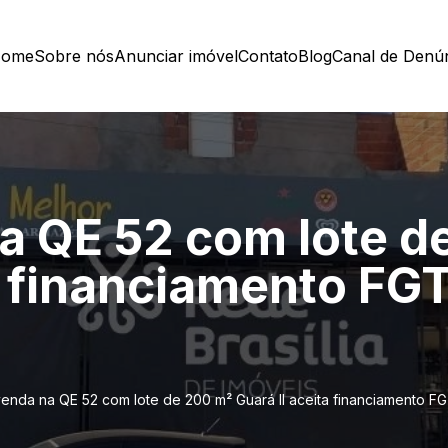
ome
Sobre nós
Anunciar imóvel
Contato
Blog
Canal de Denú
na QE 52 com lote d
a financiamento FGT
venda na QE 52 com lote de 200 m² Guará II aceita financiamento FG