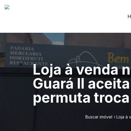
H
Loja à venda 
Guará II aceit
permuta troca
Buscar imóvel
Loja à 