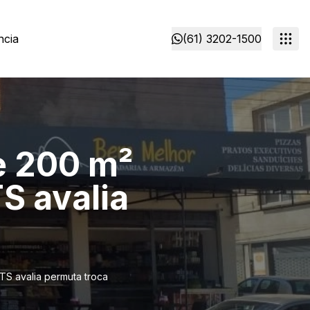
ncia
(61) 3202-1500
e 200 m²
S avalia
TS avalia permuta troca