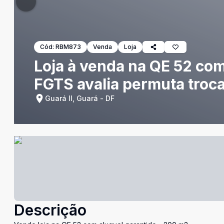
Cód:
RBM873
Venda
Loja
Loja à venda na QE 52 com
FGTS avalia permuta troc
Guará II, Guará - DF
Descrição