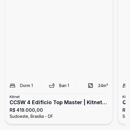
Dorm
1
Ban
1
24
m²
Kitnet
Kitn
CCSW 4 Edifício Top Master | Kitnet
QM
R$ 419.000,00
R$
Mobiliado com 1 Vaga de Garagem -
re
Sudoeste, Brasília - DF
Sudo
Sudoeste
- 