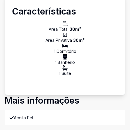
Características
Área Total
30
m²
Área Privativa
30
m²
1
Dormitório
1
Banheiro
1
Suíte
Mais informações
Aceita Pet