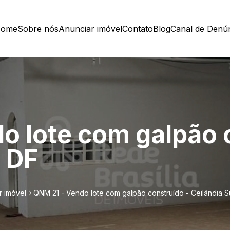
ome
Sobre nós
Anunciar imóvel
Contato
Blog
Canal de Denú
o lote com galpão 
- DF
r imóvel
QNM 21 - Vendo lote com galpão construído - Ceilândia Su