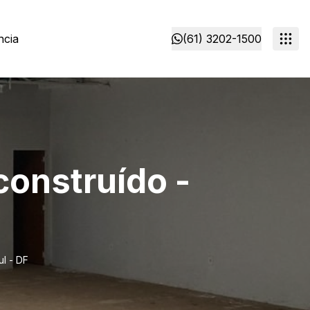
ncia
(61) 3202-1500
construído -
l - DF