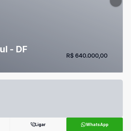
ul - DF
R$ 640.000,00
Ligar
WhatsApp