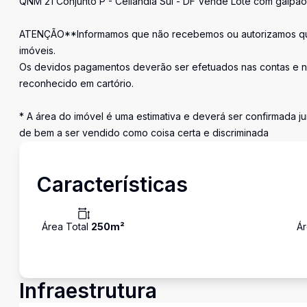
QNM 21 Conjunto P - Ceilândia Sul - DF Vende Lote com galpão
ATENÇÃO**Informamos que não recebemos ou autorizamos que
imóveis.
Os devidos pagamentos deverão ser efetuados nas contas e n
reconhecido em cartório.
* A área do imóvel é uma estimativa e deverá ser confirmada ju
de bem a ser vendido como coisa certa e discriminada
Características
Área Total
250
m²
Ár
Infraestrutura