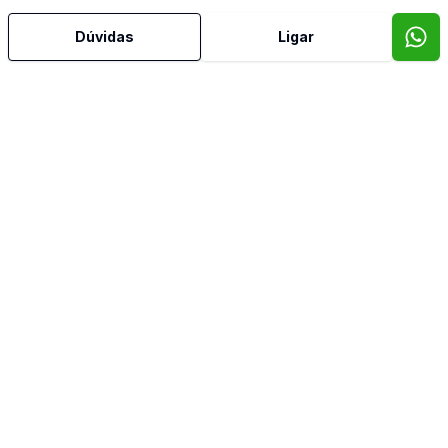
Hidromassagem
Dúvidas
Ligar
Lavabo
Piscina
Sauna
Banheiro de Empregada
Imóveis semelhantes
Confira imóveis semelhantes
Cód:
CO8872
Comparar