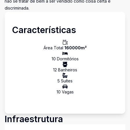
não se tratar de bem a ser vendido como coisa certa e
discriminada.
Características
Área Total
160000
m²
10
Dormitório
s
12
Banheiro
s
5
Suíte
s
10
Vaga
s
Infraestrutura