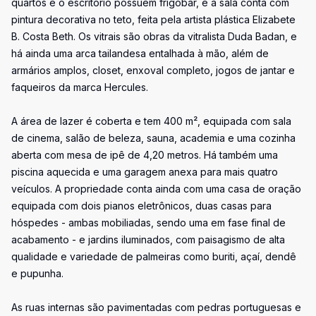
quartos e o escritório possuem frigobar, e a sala conta com
pintura decorativa no teto, feita pela artista plástica Elizabete
B. Costa Beth. Os vitrais são obras da vitralista Duda Badan, e
há ainda uma arca tailandesa entalhada à mão, além de
armários amplos, closet, enxoval completo, jogos de jantar e
faqueiros da marca Hercules.
A área de lazer é coberta e tem 400 m², equipada com sala
de cinema, salão de beleza, sauna, academia e uma cozinha
aberta com mesa de ipê de 4,20 metros. Há também uma
piscina aquecida e uma garagem anexa para mais quatro
veículos. A propriedade conta ainda com uma casa de oração
equipada com dois pianos eletrônicos, duas casas para
hóspedes - ambas mobiliadas, sendo uma em fase final de
acabamento - e jardins iluminados, com paisagismo de alta
qualidade e variedade de palmeiras como buriti, açaí, dendê
e pupunha.
As ruas internas são pavimentadas com pedras portuguesas e