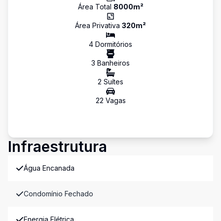
Área Total
8000
m²
Área Privativa
320
m²
4
Dormitório
s
3
Banheiro
s
2
Suíte
s
22
Vaga
s
Infraestrutura
Água Encanada
Condomínio Fechado
Energia Elétrica