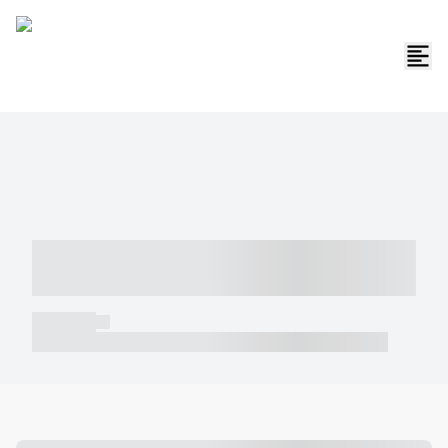
----- ----- -- ------ ---- ---- -- ----- -----
----- --- ------
----- -----
----- ----- -- ------ ---- ---- -- ----- ----- ----- --- ------