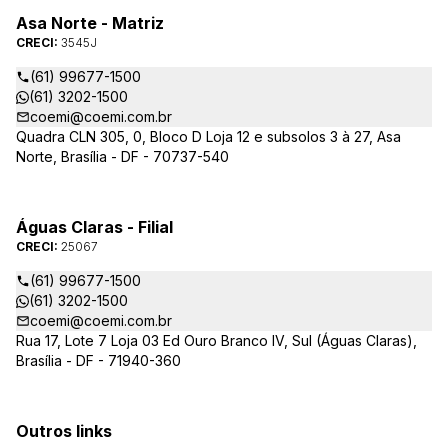
Asa Norte - Matriz
CRECI:
3545J
(61) 99677-1500
(61) 3202-1500
coemi@coemi.com.br
Quadra CLN 305, 0, Bloco D Loja 12 e subsolos 3 à 27, Asa
Norte, Brasília - DF - 70737-540
Águas Claras - Filial
CRECI:
25067
(61) 99677-1500
(61) 3202-1500
coemi@coemi.com.br
Rua 17, Lote 7 Loja 03 Ed Ouro Branco IV, Sul (Águas Claras),
Brasília - DF - 71940-360
Outros links