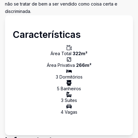
não se tratar de bem a ser vendido como coisa certa e
discriminada.
Características
Área Total
322
m²
Área Privativa
266
m²
3
Dormitório
s
5
Banheiro
s
3
Suíte
s
4
Vaga
s