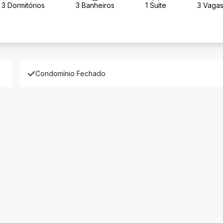
3
Dormitório
s
3
Banheiro
s
1
Suíte
3
Vaga
Condomínio Fechado