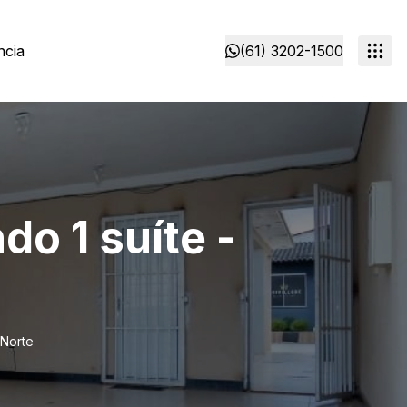
ncia
(61) 3202-1500
o 1 suíte -
 Norte