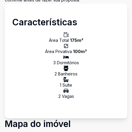
Características
Área Total
175
m²
Área Privativa
100
m²
3
Dormitório
s
2
Banheiro
s
1
Suíte
2
Vaga
s
Mapa do imóvel