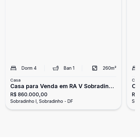
Dorm
4
Ban
1
260
m²
Casa
Cas
Casa para Venda em RA V Sobradinho
Ca
R$ 860.000,00
R$
/ DF no bairro Sobradinho
Sob
Sobradinho I, Sobradinho - DF
Sob