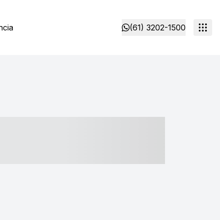
ncia
(61) 3202-1500
- ----- ----- --