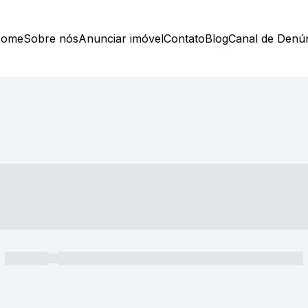
ome
Sobre nós
Anunciar imóvel
Contato
Blog
Canal de Denú
----- ---- ---- -- ----
----- -----
----- ----- -- ------ ---- ---- -- ----- ----- ----- --- ------