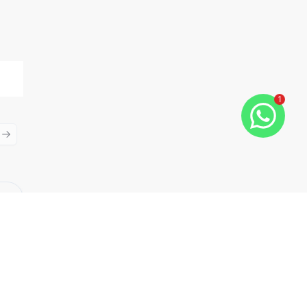
1
ious slide
Next slide
Cód:
EZ8073
Comparar