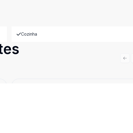
Cozinha
tes
Prev
Cód:
EZ8114
Comparar