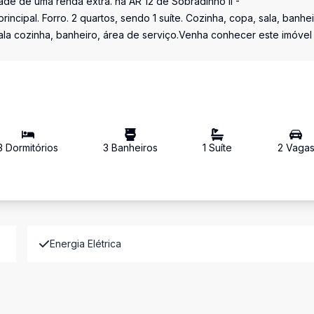
de de uma renda extra. na AR 12 de Sobradinho II -
pal. Forro. 2 quartos, sendo 1 suíte. Cozinha, copa, sala, banhei
sala cozinha, banheiro, área de serviço.Venha conhecer este imóvel
3
Dormitório
s
3
Banheiro
s
1
Suíte
2
Vaga
Energia Elétrica