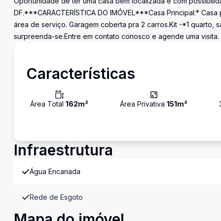
Oportunidade de ter uma casa bem localizada e com possibilida
DF.***CARACTERÍSTICA DO IMÓVEL***Casa Principal:* Casa princi
área de serviço. Garagem coberta pra 2 carros.Kit -*1 quarto, 
surpreenda-se.Entre em contato conosco e agende uma visita.
Características
Área Total
162
m²
Área Privativa
151
m²
Infraestrutura
Água Encanada
Rede de Esgoto
Mapa do imóvel