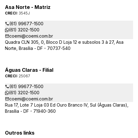
Asa Norte - Matriz
CRECI:
3545J
(61) 99677-1500
(61) 3202-1500
coemi@coemi.com.br
Quadra CLN 305, 0, Bloco D Loja 12 e subsolos 3 à 27, Asa
Norte, Brasília - DF - 70737-540
Águas Claras - Filial
CRECI:
25067
(61) 99677-1500
(61) 3202-1500
coemi@coemi.com.br
Rua 17, Lote 7 Loja 03 Ed Ouro Branco IV, Sul (Águas Claras),
Brasília - DF - 71940-360
Outros links