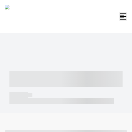
----- ----- -- ------ ---- ---- -- ----- -----
----- --- ------
----- -----
----- ----- -- ------ ---- ---- -- ----- ----- ----- --- ------