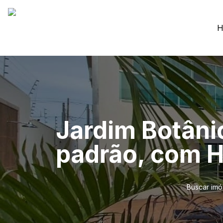
H
Jardim Botânic
padrão, com H
Buscar imó