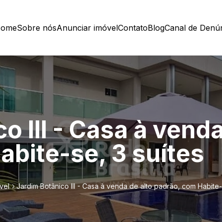
ome
Sobre nós
Anunciar imóvel
Contato
Blog
Canal de Denú
o III - Casa à venda
abite-se, 3 suítes
vel
Jardim Botânico III - Casa à venda de alto padrão, com Habite-