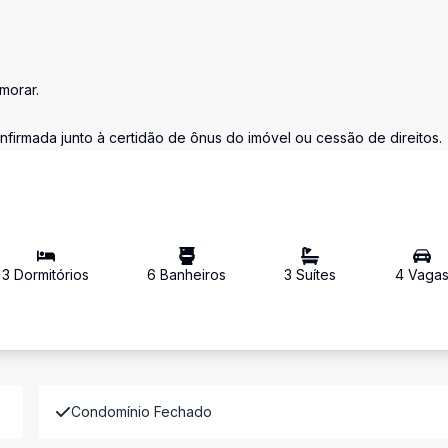
morar.
nfirmada junto à certidão de ônus do imóvel ou cessão de direitos.
3
Dormitório
s
6
Banheiro
s
3
Suíte
s
4
Vaga
Condomínio Fechado