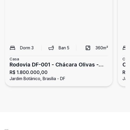
Dorm
3
Ban
5
360
m²
Casa
Cas
Rodovia DF-001 - Chácara Olivas -
Ca
R$ 1.800.000,00
R$
Casa com 3 quartos suítes à venda -
à 
Jardim Botânico, Brasília - DF
Jard
Altiplano Leste
Ja