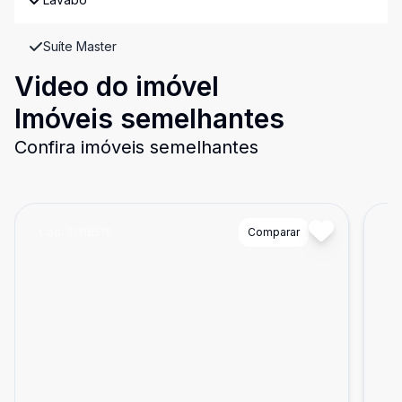
Suíte Master
Video do imóvel
Imóveis semelhantes
Confira imóveis semelhantes
Cód:
TH16516
Comparar
Có