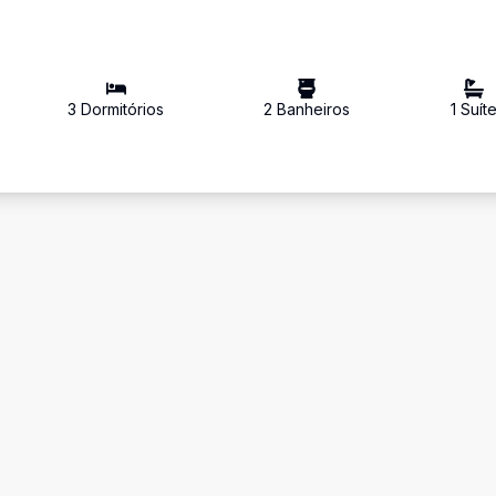
3
Dormitório
s
2
Banheiro
s
1
Suít