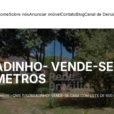
ome
Sobre nós
Anunciar imóvel
Contato
Blog
Canal de Denú
ADINHO- VENDE-S
 METROS
imóvel
QMS 11/SOBRADINHO- VENDE-SE CASA COM LOTE DE 600