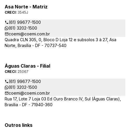
Asa Norte - Matriz
CRECI:
3545J
(61) 99677-1500
(61) 3202-1500
coemi@coemi.com.br
Quadra CLN 305, 0, Bloco D Loja 12 e subsolos 3 à 27, Asa
Norte, Brasília - DF - 70737-540
Águas Claras - Filial
CRECI:
25067
(61) 99677-1500
(61) 3202-1500
coemi@coemi.com.br
Rua 17, Lote 7 Loja 03 Ed Ouro Branco IV, Sul (Águas Claras),
Brasília - DF - 71940-360
Outros links