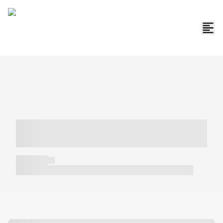
----- ----- -- ------ ---- ---- -- ----- -----
----- --- ------
----- -----
----- ----- -- ------ ---- ---- -- ----- ----- ----- --- ------