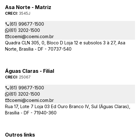
Asa Norte - Matriz
CRECI:
3545J
(61) 99677-1500
(61) 3202-1500
coemi@coemi.com.br
Quadra CLN 305, 0, Bloco D Loja 12 e subsolos 3 à 27, Asa
Norte, Brasília - DF - 70737-540
Águas Claras - Filial
CRECI:
25067
(61) 99677-1500
(61) 3202-1500
coemi@coemi.com.br
Rua 17, Lote 7 Loja 03 Ed Ouro Branco IV, Sul (Águas Claras),
Brasília - DF - 71940-360
Outros links