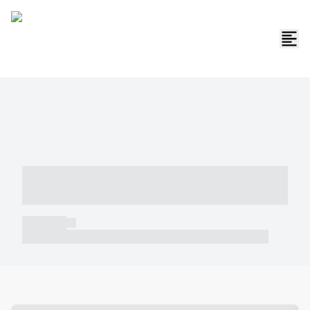
----- ----- -- ------ ---- ---- -- ----- -----
----- --- ------
----- -----
----- ----- -- ------ ---- ---- -- ----- ----- ----- --- ------