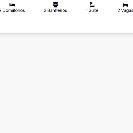
2
Dormitório
s
2
Banheiro
s
1
Suíte
2
Vaga