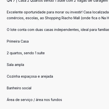
QN 7 | Casa 2 Quartos sendo 1 Suíte com 2 Vagas de Garagem 
Excelente oportunidade para morar ou investir! Casa localiza
comércios, escolas, ao Shopping Riacho Mall (onde fica o Na Ho
O lote conta com duas casas independentes, ideal para famíli
Primeira Casa
2 quartos, sendo 1 suíte
Sala ampla
Cozinha espaçosa e arejada
Banheiro social
Área de serviço / área nos fundos