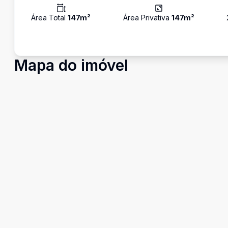
Área Total
147
m²
Área Privativa
147
m²
Mapa do imóvel