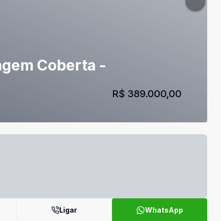
ragem Coberta -
R$ 389.000,00
Ligar
WhatsApp