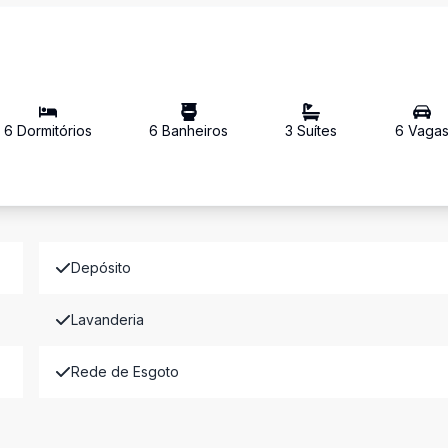
6
Dormitório
s
6
Banheiro
s
3
Suíte
s
6
Vaga
Depósito
Lavanderia
Rede de Esgoto