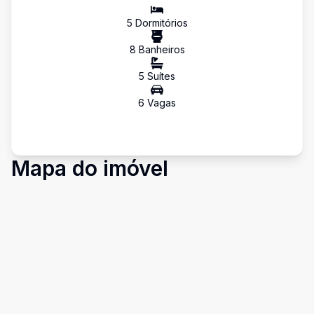
5
Dormitório
s
8
Banheiro
s
5
Suíte
s
6
Vaga
s
Mapa do imóvel